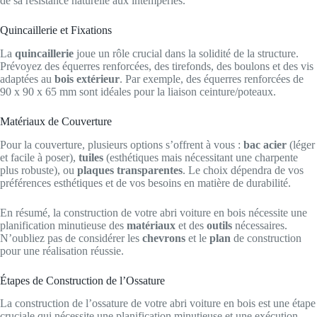
de sa résistance naturelle aux intempéries.
Quincaillerie et Fixations
La
quincaillerie
joue un rôle crucial dans la solidité de la structure.
Prévoyez des équerres renforcées, des tirefonds, des boulons et des vis
adaptées au
bois extérieur
. Par exemple, des équerres renforcées de
90 x 90 x 65 mm sont idéales pour la liaison ceinture/poteaux.
Matériaux de Couverture
Pour la couverture, plusieurs options s’offrent à vous :
bac acier
(léger
et facile à poser),
tuiles
(esthétiques mais nécessitant une charpente
plus robuste), ou
plaques transparentes
. Le choix dépendra de vos
préférences esthétiques et de vos besoins en matière de durabilité.
En résumé, la construction de votre abri voiture en bois nécessite une
planification minutieuse des
matériaux
et des
outils
nécessaires.
N’oubliez pas de considérer les
chevrons
et le
plan
de construction
pour une réalisation réussie.
Étapes de Construction de l’Ossature
La construction de l’ossature de votre abri voiture en bois est une étape
cruciale qui nécessite une planification minutieuse et une exécution