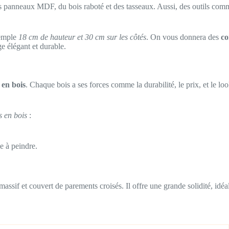
es panneaux MDF, du bois raboté et des tasseaux. Aussi, des outils comme
xemple
18 cm de hauteur et 30 cm sur les côtés
. On vous donnera des
co
e élégant et durable.
 en bois
. Chaque bois a ses forces comme la durabilité, le prix, et le lo
s en bois
:
le à peindre.
massif et couvert de parements croisés. Il offre une grande solidité, idéa