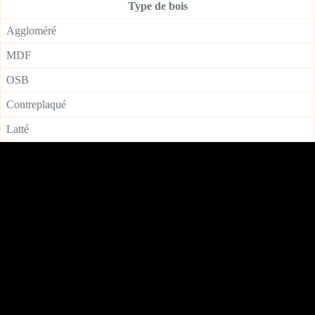
Type de bois
Aggloméré
MDF
OSB
Contreplaqué
Latté