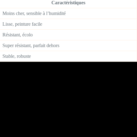
Caractéristiques
Moins cher, sensible à l’humidité
Lisse, peinture facile
Résistant, écolo
Super résistant, parfait dehors
Stable, robuste