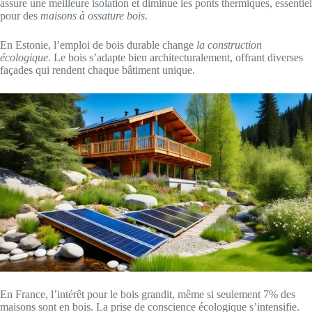
assure une meilleure isolation et diminue les ponts thermiques, essentiel
pour des
maisons à ossature bois
.
En Estonie, l’emploi de bois durable change
la construction
écologique
. Le bois s’adapte bien architecturalement, offrant diverses
façades qui rendent chaque bâtiment unique.
En France, l’intérêt pour le bois grandit, même si seulement 7% des
maisons sont en bois. La prise de conscience écologique s’intensifie.