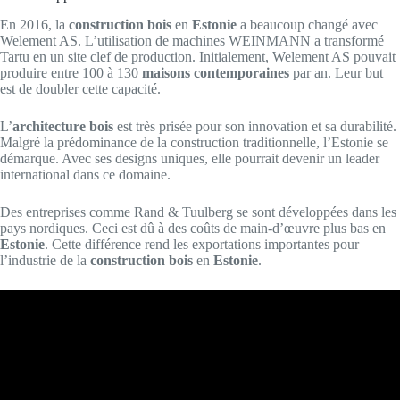
En 2016, la
construction bois
en
Estonie
a beaucoup changé avec
Welement AS. L’utilisation de machines WEINMANN a transformé
Tartu en un site clef de production. Initialement, Welement AS pouvait
produire entre 100 à 130
maisons contemporaines
par an. Leur but
est de doubler cette capacité.
L’
architecture bois
est très prisée pour son innovation et sa durabilité.
Malgré la prédominance de la construction traditionnelle, l’Estonie se
démarque. Avec ses designs uniques, elle pourrait devenir un leader
international dans ce domaine.
Des entreprises comme Rand & Tuulberg se sont développées dans les
pays nordiques. Ceci est dû à des coûts de main-d’œuvre plus bas en
Estonie
. Cette différence rend les exportations importantes pour
l’industrie de la
construction bois
en
Estonie
.