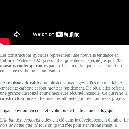
Les constructions hybrides représentent une nouvelle tendance en
Estonie
. Welement AS prévoit d’augmenter sa capacité jusqu’à 200
maisons contemporaines
par an. Cela montre que le secteur est en
constante évolution et innovation.
Les
maisons durables
ont plusieurs avantages. Elles ont une faible
empreinte carbone et sont montées rapidement. De plus, elles offrent
une grande durabilité et une meilleure sécurité incendie. Ce qui rend la
construction bois
en Estonie très attirante pour de nombreux projets.
Impact environnemental et évolution de l’habitation écologique
L’
habitation écologique
devient clé dans le développement durable. Le
bois de haute qualité
joue un grand rôle pour l’environnement. Il