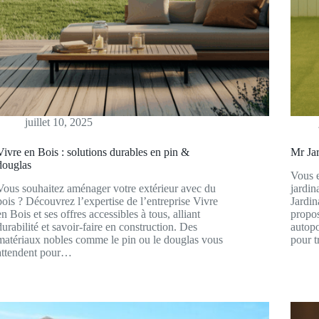
juillet 10, 2025
Vivre en Bois : solutions durables en pin &
Mr Jar
douglas
Vous e
Vous souhaitez aménager votre extérieur avec du
jardin
bois ? Découvrez l’expertise de l’entreprise Vivre
Jardin
en Bois et ses offres accessibles à tous, alliant
propo
durabilité et savoir-faire en construction. Des
autopo
matériaux nobles comme le pin ou le douglas vous
pour t
attendent pour…