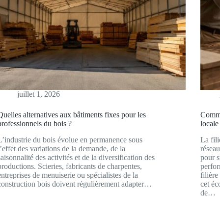
juillet 1, 2026
Quelles alternatives aux bâtiments fixes pour les
Commen
professionnels du bois ?
locale
L’industrie du bois évolue en permanence sous
La fil
l’effet des variations de la demande, de la
réseau
saisonnalité des activités et de la diversification des
pour s
productions. Scieries, fabricants de charpentes,
perfo
entreprises de menuiserie ou spécialistes de la
filièr
construction bois doivent régulièrement adapter…
cet éc
de…