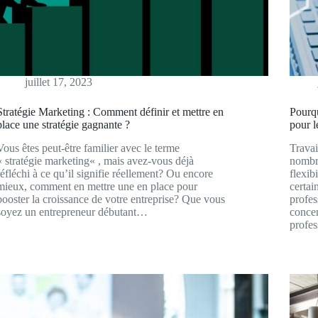
juillet 17, 2023
Stratégie Marketing : Comment définir et mettre en
Pourqu
place une stratégie gagnante ?
pour l
Vous êtes peut-être familier avec le terme
Travai
« stratégie marketing« , mais avez-vous déjà
nombre
réfléchi à ce qu’il signifie réellement? Ou encore
flexib
mieux, comment en mettre une en place pour
certai
booster la croissance de votre entreprise? Que vous
profes
soyez un entrepreneur débutant…
concen
profes