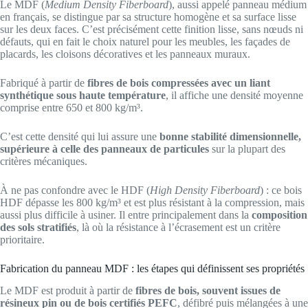
Le MDF (
Medium Density Fiberboard
), aussi appelé panneau médium
en français, se distingue par sa structure homogène et sa surface lisse
sur les deux faces. C’est précisément cette finition lisse, sans nœuds ni
défauts, qui en fait le choix naturel pour les meubles, les façades de
placards, les cloisons décoratives et les panneaux muraux.
Fabriqué à partir de
fibres de bois compressées avec un liant
synthétique sous haute température
, il affiche une densité moyenne
comprise entre 650 et 800 kg/m³.
C’est cette densité qui lui assure une
bonne stabilité dimensionnelle,
supérieure à celle des panneaux de particules
sur la plupart des
critères mécaniques.
À ne pas confondre avec le HDF (
High Density Fiberboard
) : ce bois
HDF dépasse les 800 kg/m³ et est plus résistant à la compression, mais
aussi plus difficile à usiner. Il entre principalement dans la
composition
des sols stratifiés
, là où la résistance à l’écrasement est un critère
prioritaire.
Fabrication du panneau MDF : les étapes qui définissent ses propriétés
Le MDF est produit à partir de
fibres de bois, souvent issues de
résineux pin ou de bois certifiés PEFC
, défibré puis mélangées à une