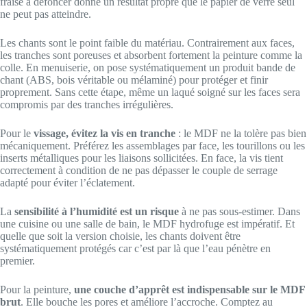
fraise à défoncer donne un résultat propre que le papier de verre seul
ne peut pas atteindre.
Les chants sont le point faible du matériau. Contrairement aux faces,
les tranches sont poreuses et absorbent fortement la peinture comme la
colle. En menuiserie, on pose systématiquement un produit bande de
chant (ABS, bois véritable ou mélaminé) pour protéger et finir
proprement. Sans cette étape, même un laqué soigné sur les faces sera
compromis par des tranches irrégulières.
Pour le
vissage, évitez la vis en tranche
: le MDF ne la tolère pas bien
mécaniquement. Préférez les assemblages par face, les tourillons ou les
inserts métalliques pour les liaisons sollicitées. En face, la vis tient
correctement à condition de ne pas dépasser le couple de serrage
adapté pour éviter l’éclatement.
La
sensibilité à l’humidité est un risque
à ne pas sous-estimer. Dans
une cuisine ou une salle de bain, le MDF hydrofuge est impératif. Et
quelle que soit la version choisie, les chants doivent être
systématiquement protégés car c’est par là que l’eau pénètre en
premier.
Pour la peinture,
une couche d’apprêt est indispensable sur le MDF
brut
. Elle bouche les pores et améliore l’accroche. Comptez au