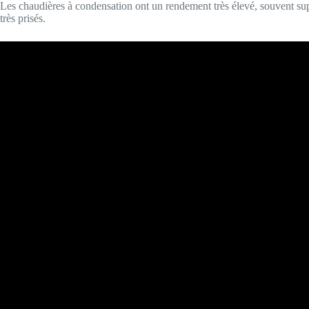
Les chaudières à condensation ont un rendement très élevé, souvent supé
très prisés.