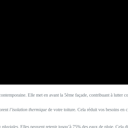
ontemporaine. Elle met en avant la 5ème façade, contribuant à lutter con
iorent
l’isolation thermique
de votre toiture. Cela réduit vos besoins en 
 pluviales
. Elles peuvent retenir jusqu’à 75% des eaux de pluie. Cela di