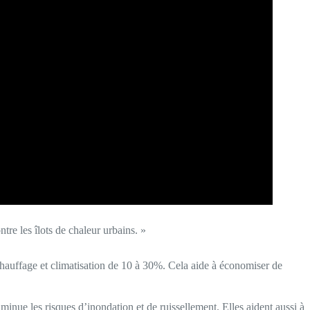
tre les îlots de chaleur urbains. »
chauffage et climatisation de 10 à 30%. Cela aide à économiser de
minue les risques d’inondation et de ruissellement. Elles aident aussi à