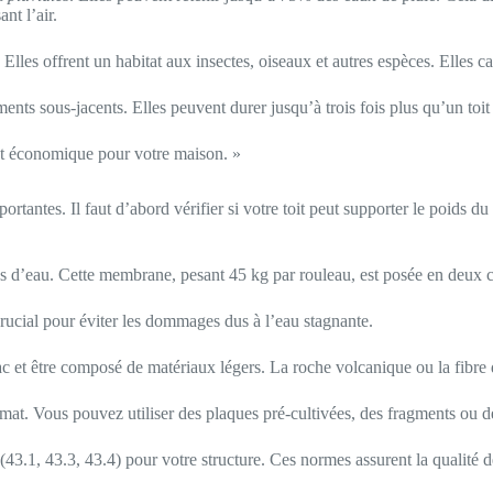
ant l’air.
. Elles offrent un habitat aux insectes, oiseaux et autres espèces. Elles 
ts sous-jacents. Elles peuvent durer jusqu’à trois fois plus qu’un toit 
 et économique pour votre maison. »
tantes. Il faut d’abord vérifier si votre toit peut supporter le poids du
ons d’eau. Cette membrane, pesant 45 kg par rouleau, est posée en deux co
crucial pour éviter les dommages dus à l’eau stagnante.
 sac et être composé de matériaux légers. La roche volcanique ou la fibr
imat. Vous pouvez utiliser des plaques pré-cultivées, des fragments ou d
(43.1, 43.3, 43.4) pour votre structure. Ces normes assurent la qualité de