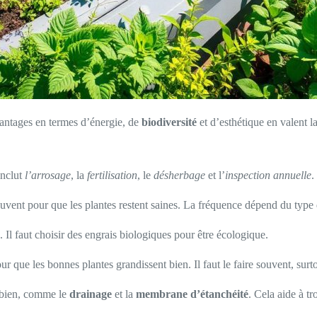
avantages en termes d’énergie, de
biodiversité
et d’esthétique en valent l
inclut
l’arrosage
, la
fertilisation
, le
désherbage
et l’
inspection annuelle
.
r souvent pour que les plantes restent saines. La fréquence dépend du type 
. Il faut choisir des engrais biologiques pour être écologique.
our que les bonnes plantes grandissent bien. Il faut le faire souvent, surt
e bien, comme le
drainage
et la
membrane d’étanchéité
. Cela aide à t