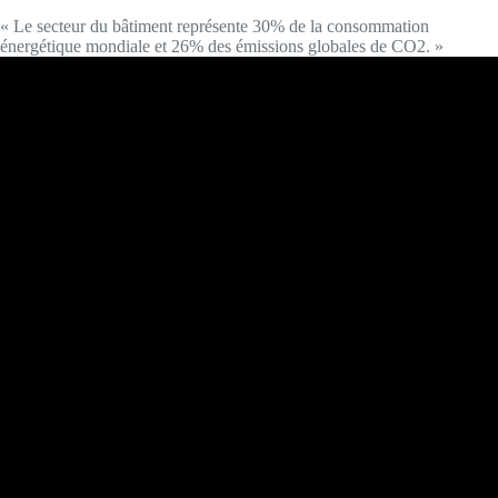
« Le secteur du bâtiment représente 30% de la consommation
énergétique mondiale et 26% des émissions globales de CO2. »