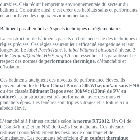
durables. Cela réduit l’empreinte environnementale du secteur du
bâtiment. Construire ainsi, c’est créer des habitats sains et performants,
en accord avec les enjeux environnementaux.
Bâtiment passif en bois : Aspects techniques et réglementaires
La construction de bâtiments passifs en bois nécessite des techniques et
règles précises. Ces règles assurent leur efficacité énergétique et leur
longévité. Le
label PassivHaus
, le
label bâtiment biosourcé
niveau 3,
et le
Cerqual/Qualitel H&E profil A
sont essentiels. Ils garantissent le
respect des normes de
performance thermique
, d’étanchéité et
d’isolation.
Ces bâtiments atteignent des niveaux de performance élevés. Ils
peuvent atteindre le
Plan Climat Paris à 50kWh.ep/m².an sans ENR
ou être classés
Bâtiment Bepos avec 30kWc (130m² de PV en
toiture)
. Leur structure est très performante, avec des murs et
planchers épais. Les fenêtres sont triples vitrages et la toiture a un
albédo élevé.
L’étanchéité à l’air est cruciale selon la
norme RT2012
. Un Q4 de
0,18m3/(h.m2) et un N50 de 0,42h-1 sont atteints. Ces niveaux
réduisent considérablement les besoins de chauffage et de
climatisation. Les occupants bénéficient d’un
confort thermique