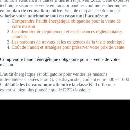
F ou G, s’étendant à la classe E dès le 1er janvier 2025. Cette expertise
technique sécurise la vente en transformant les contraintes thermiques
en un
plan de rénovation chiffré
. Valable cinq ans, ce document
valorise votre patrimoine tout en rassurant l’acquéreur
.
Comprendre l’audit énergétique obligatoire pour la vente de
votre maison
Le calendrier de déploiement et les échéances réglementaires
actuelles
Les parcours de travaux et les exigences de la visite technique
Coût de l’audit et stratégies pour préserver votre prix de vente
Comprendre l’audit énergétique obligatoire pour la vente de votre
maison
L’audit énergétique est obligatoire pour vendre les maisons
individuelles classées F ou G. Ce diagnostic, coûtant entre 500 et 1000
€,
détaille les travaux pour atteindre la classe B
. Il offre une
expertise bien plus poussée que le DPE classique.