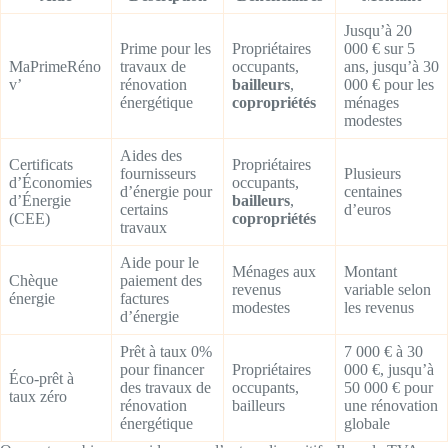
Jusqu’à 20
Prime pour les
Propriétaires
000 € sur 5
MaPrimeRéno
travaux de
occupants,
ans, jusqu’à 30
v’
rénovation
bailleurs
,
000 € pour les
énergétique
copropriétés
ménages
modestes
Aides des
Certificats
Propriétaires
fournisseurs
Plusieurs
d’Économies
occupants,
d’énergie pour
centaines
d’Énergie
bailleurs
,
certains
d’euros
(CEE)
copropriétés
travaux
Aide pour le
Ménages aux
Montant
Chèque
paiement des
revenus
variable selon
énergie
factures
modestes
les revenus
d’énergie
Prêt à taux 0%
7 000 € à 30
pour financer
Propriétaires
000 €, jusqu’à
Éco-prêt à
des travaux de
occupants,
50 000 € pour
taux zéro
rénovation
bailleurs
une rénovation
énergétique
globale