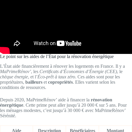
Le point sur les aides de l’État pour la rénovation énergétique
L’État aide financièrement à rénover les logements en France. Il y a
MaPrimeRénov’
, les
Certificats d’Économies d’Énergie (CEE)
, le
chèque énergie
, et l’
Éco-prêt à taux zéro
. Ces aides sont pour les
propriétaires,
bailleurs
et
copropriétés
. Elles varient selon les
conditions de ressources.
Depuis 2020, MaPrimeRénov’ aide à financer la
rénovation
énergétique
. Cette prime peut aller jusqu’à 20 000 € sur 5 ans. Pour
les ménages modestes, c’est jusqu’à 30 000 € avec MaPrimeRénov’
Sérénité.
Aide
Description
Bénéficiaires
Montant