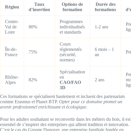
Taux
Options de
Durée des
Région
d’insertion
formation
formations
d’
Centre-
Programmes
Pré
Val de
80%
individualisés
1-2 ans
li
Loire
et standards
Cours
Île-de-
réglementés
6 mois – 1
75%
Pr
France
(sécurité,
an
normes)
Spécialisation
Pr
Rhône-
en
82%
2 ans
mo
Alpes
CAO/FAO
li
3D
Ces formations se spécialisent hautement et incluent des partenariats
comme Erasmus et Planet BTP.
Opter pour ce domaine promet un
avenir professionnel enrichissant et écologique.
Pour les adultes souhaitant se reconvertir dans les métiers du bois, il est
essentiel de s’inspirer des entreprises qui allient tradition et innovation.
C’est le cas du Groupe Dunoyer, une entreprise familiale fondée en