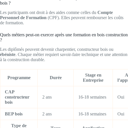
bois ?
Les participants ont droit à des aides comme celles du
Compte
Personnel de Formation
(CPF). Elles peuvent rembourser les coûts
de formation.
Quels métiers peut-on exercer après une formation en bois construction
?
Les diplômés peuvent devenir charpentier, constructeur bois ou
ébéniste
. Chaque métier requiert savoir-faire technique et une attention
à la construction durable.
Stage en
A
Programme
Durée
Entreprise
l’app
CAP
constructeur
2 ans
16-18 semaines
Oui
bois
BEP bois
2 ans
16-18 semaines
Oui
Type de