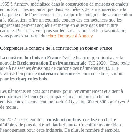
1955 à Annecy, spécialisée dans la construction de maisons et chalets
en bois sur mesure, ainsi que dans les métiers de la menuiserie, de la
charpente et de l’agencement. Leur approche intégrée, de la conception
à la réalisation, offre un exemple concret des compétences que les
apprenants peuvent acquérir et mettre en œuvre dans leur future
carrière. Pour en savoir plus sur leurs réalisations et leur savoir-faire,
vous pouvez vous rendre
chez Dunoyer à Annecy
.
Comprendre le contexte de la construction en bois en France
La
construction bois en France
évolue beaucoup, surtout avec la
nouvelle
Réglementation
Environnementale
(RE 2020). Cette règle
aide à baisser les émissions de carbone des bâtiments neufs. Elle
favorise l’emploi de
matériaux biosourcés
comme le bois, surtout
pour les
charpentes bois
.
Les bâtiments en bois sont mieux pour l’environnement et aident à
économiser de l’énergie. Comparés aux structures en béton
2
équivalentes, ils émettent moins de CO
, entre 300 et 500 kgCO
e/m
2
2
de moins.
En 2022, le secteur de la
construction bois
a réalisé un chiffre
d’affaires de plus de 4,6 milliards d’euros. Ce chiffre montre bien
l’engouement pour cette industrie. De plus, le nombre d’emplois,