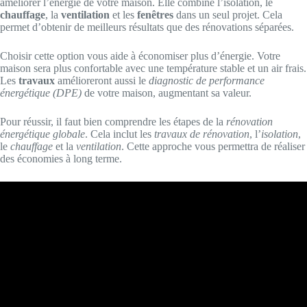
améliorer l’énergie de votre maison. Elle combine l’isolation, le
chauffage
, la
ventilation
et les
fenêtres
dans un seul projet. Cela
permet d’obtenir de meilleurs résultats que des rénovations séparées.
Choisir cette option vous aide à économiser plus d’énergie. Votre
maison sera plus confortable avec une température stable et un air frais.
Les
travaux
amélioreront aussi le
diagnostic de performance
énergétique (DPE)
de votre maison, augmentant sa valeur.
Pour réussir, il faut bien comprendre les étapes de la
rénovation
énergétique globale
. Cela inclut les
travaux de rénovation
, l’
isolation
,
le
chauffage
et la
ventilation
. Cette approche vous permettra de réaliser
des économies à long terme.